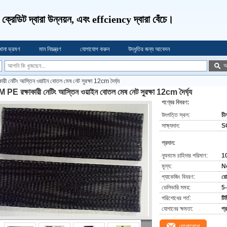
ণ, ক্রেডিট দ্বারা উন্নয়ন, এবং effciency দ্বারা বেঁচে।
খানা ভ্রমণ
মান নিয়ন্ত্রণ
যোগাযোগ করুন
উদ্ধৃতির জন্য আবেদন
অ
ী নেটিং আস্তিন ওয়াইন বোতল মেষ নেট সুরক্ষা 12cm দৈর্ঘ্য
PE রক্ষাকারী নেটিং আস্তিন ওয়াইন বোতল মেষ নেট সুরক্ষা 12cm দৈর্ঘ্য
পণ্যের বিবরণ:
উৎপত্তি স্থল:
চী
সাক্ষ্যদান:
S
প্রদান:
ন্যূনতম চাহিদার পরিমাণ:
1
মূল্য:
N
প্যাকেজিং বিবরণ:
র
ডেলিভারি সময়:
5
পরিশোধের শর্ত:
টিট
যোগানের ক্ষমতা:
প্
যোগাযোগ