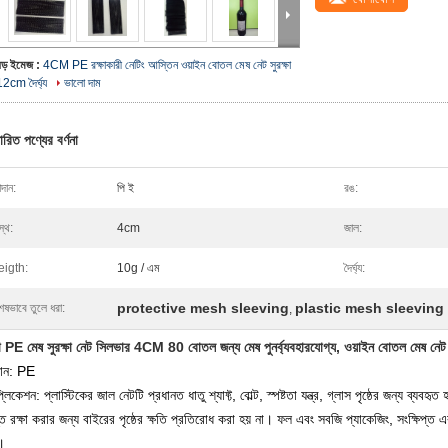
বড় ইমেজ :
4CM PE রক্ষাকারী নেটিং আস্তিন ওয়াইন বোতল মেষ নেট সুরক্ষা
12cm দৈর্ঘ্য
ভালো দাম
ারিত পণ্যের বর্ণনা
দান:
পি ই
রঙ:
স্থ:
4cm
জাল:
igth:
10g / এম
দৈর্ঘ্য:
protective mesh sleeving
plastic mesh sleeving
েষভাবে তুলে ধরা:
,
 PE মেষ সুরক্ষা নেট সিলভার 4CM 80 বোতল জন্য মেষ পুনর্ব্যবহারযোগ্য, ওয়াইন বোতল মেষ নেট স
ান: PE
্লিকেশন: প্লাস্টিকের জাল নেটটি প্রধানত ধাতু শ্যাফ্ট, বোল্ট, স্পষ্টতা যন্ত্র, গ্লাস পৃষ্ঠের জন্য ব্যবহৃত 
্ত রক্ষা করার জন্য বাইরের পৃষ্ঠের ক্ষতি প্রতিরোধ করা হয় না।
ফল এবং সবজি প্যাকেজিং, সংক্ষিপ্ত এ
।