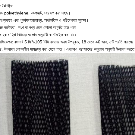
 বৈশিষ্ট্য:
রম polyethylene, কমপ্যাক্ট, সংরক্ষণ করা সহজ।
নঃব্যবহার এবং পুনর্ব্যবহারযোগ্য, অর্থনৈতিক ও পরিবেশগত সুরক্ষা।
চ্চ নমনীয়তা, অংশ বা পণ্য মেলে কোনো আকৃতি হতে পারে।
্রাহক চাহিদা বিভিন্ন আকার অনুযায়ী কাস্টমাইজ করা যাবে।
িফিকেশন: ব্যাসার্ধ 5 মিমি-105 মিমি ব্যাসের জন্য উপযুক্ত, 18 থেকে 40 জাল, নেট প্রতি গ্রামের নে
, উৎপাদন চলাকালীন সামঞ্জস্য করা যেতে পারে।
এছাড়াও গ্রাহকদের অনুরোধ অনুযায়ী উত্পাদন করত