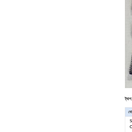
ট্যাগ
যো
S
C