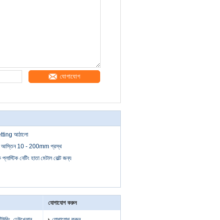
যোগাযোগ
Netting আঠালো
টিং আস্তিন 10 - 200mm প্রস্থ
 প্লাস্টিক নেটিং হাতা মেটাল বোল্ট জন্য
যোগাযোগ করুন
টিউবিং, ঢেউখেলান
যোগাযোগ করুন