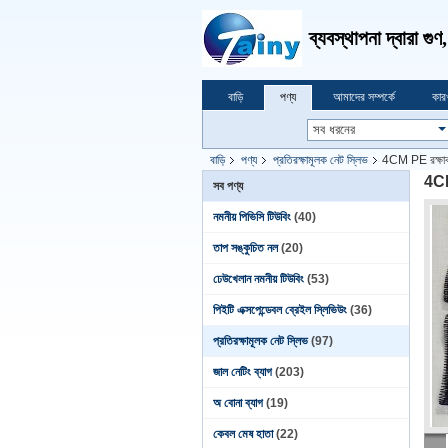
ব্যবস্থাপনা দ্বারা গু
বাড়ি
পণ্য
আমাদের সম্পর্কে
কার
বাড়ি
পণ্য
প্রতিরক্ষামূলক নেট স্লিভ
4CM PE রক্ষাকার
4CM 
সব পণ্য
নমনীয় পিভিসি টিউবিং
(40)
তাপ সঙ্কুচিত নল
(20)
ঢেউখেলান নমনীয় টিউবিং
(53)
পিইটি এক্সপেন্ডেবল ব্রেইল স্লিভিউং
(36)
প্রতিরক্ষামূলক নেট স্লিভ
(97)
জাল নেটিং ব্যাগ
(203)
অ বোনা ব্যাগ
(19)
কেবল মেষ হাতা
(22)