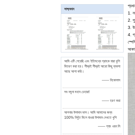
প্রধান
সাক্ষ্যদান
1. ন
2. পু
3. উ
4. গ
স্পেস
আকার
আমি এটি পেয়েছি এবং ইতিমধ্যে গ্রাহক যারা খুশি
বিতরণ করা হয়। শীঘ্রই শীঘ্রই আরো কিছু ব্যবসা
আছে আশা করি।
—— নিকোলাস
সব নমুনা মহান চেহারা!
—— হরণ করা
আপনার উপাদান ভাল। আমি আমাদের জন্য
100% নিখুঁত মিলে যাওয়া উপাদান দেখতে খুশি
—— গ্যাং ওয়ন লি