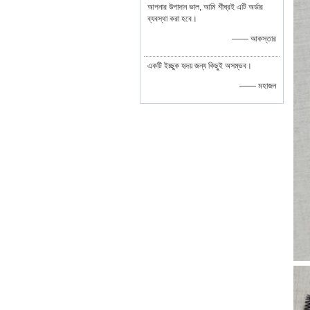
আপনার উপাদান ভাল, আমি শীঘ্রই এটি অর্ডার
ব্যবস্থা করা হবে।
—— আকস্তার
একটি ইচ্ছুক হৃদয় জন্য কিছুই অসম্ভব।
—— মহাজন