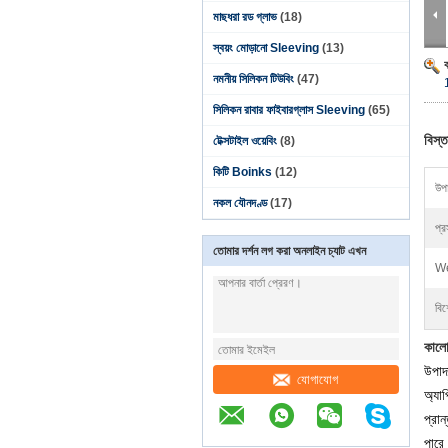
মাছধরা রড গ্লাভ
(18)
স্বয়ং মোড়ানো Sleeving
(13)
নমনীয় সিলিকন টিউবিং
(47)
সিলিকন রাবার ফাইবারগ্লাস Sleeving
(65)
বিস্ত
টেক্সটাইল ওয়েবিং
(8)
কিটি Boinks
(12)
উপা
নকল যৌনদণ্ড
(17)
প্র
তোমার দর্শন লগ করা অনলাইন চ্যাট এখন
We
বিশ
কালো
উপাদ
যোগাযোগ
অ্যাপ
প্রান
পারে